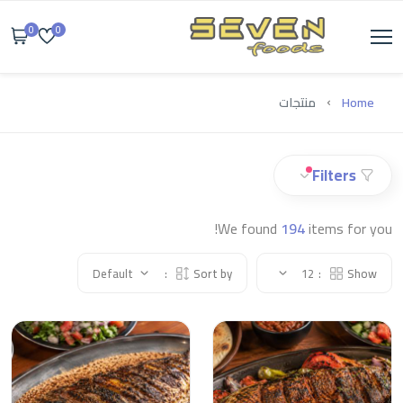
0
0
Home
منتجات
Filters
We found
194
items for you!
Default
Sort by:
12
Show: