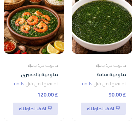
مأكولات بحرية جاهزة
مأكولات بحرية جاهزة
ملوخية سادة
ملوخية بالجمبري
تم بيعها من قبل
seven foods
تم بيعها من قبل
seven foods
£ 120.00
£ 90.00
اضف لطاولتك
اضف لطاولتك