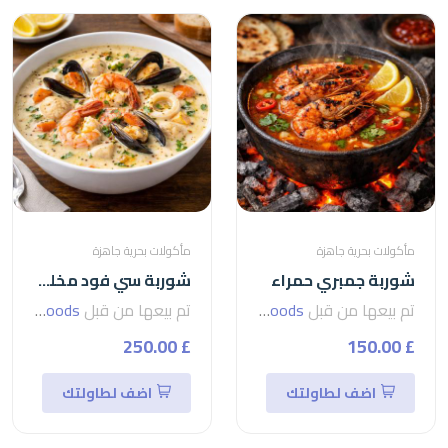
مأكولات بحرية جاهزة
مأكولات بحرية جاهزة
شوربة جمبري حمراء
شوربة سي فود مخلية
تم بيعها من قبل
seven foods
تم بيعها من قبل
seven foods
£ 250.00
£ 150.00
اضف لطاولتك
اضف لطاولتك