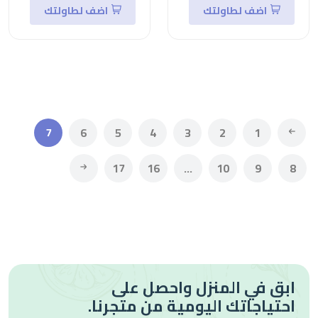
اضف لطاولتك
اضف لطاولتك
7
6
5
4
3
2
1
17
16
...
10
9
8
ابق في المنزل واحصل على
احتياجاتك اليومية من متجرنا.