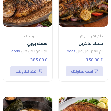
مأكولات بحرية جاهزة
مأكولات بحرية جاهزة
سمك ماكريل
سمك بوري
تم بيعها من قبل
seven foods
تم بيعها من قبل
seven foods
£ 385.00
£ 350.00
اضف لطاولتك
اضف لطاولتك