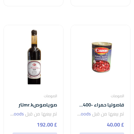
الصوصات
الصوصات
فاصوليا حمراء -400جرام
صوياصوصmr.kلتر
تم بيعها من قبل
seven foods
تم بيعها من قبل
seven foods
£ 192.00
£ 40.00