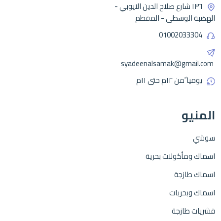
١٣٦ شارع صلاح الدين الايوبي -
الهضبة الوسطى - المقطم
01002033304
syadeenalsamak@gmail.com
يوميا ًمن ١٢م حتى ١١م
المنيو
سوشي
اسماك ومأكولات بحرية
اسماك طازجة
اسماك وبحريات
قشريات طازجة