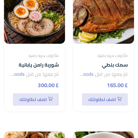
مأكولات بحرية جاهزة
مأكولات بحرية جاهزة
سمك بلطي
شوربة رامن يابانية
تم بيعها من قبل
seven foods
تم بيعها من قبل
seven foods
£ 300.00
£ 165.00
اضف لطاولتك
اضف لطاولتك