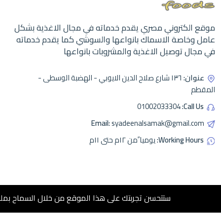
موقع الكتروني مصري يقدم خدماته في مجال الاغذية بشكل
عامل وخاصة الاسماك بانواعها والسوشي كما يقدم خدماته
في مجال توصيل الاغذية والمشروبات بانواعها
عنوان:
١٣٦ شارع صلاح الدين الايوبي - الهضبة الوسطى -
المقطم
01002033304
Call Us:
Email:
syadeenalsamak@gmail.com
Working Hours:
يوميا ًمن ١٢م حتى ١١م
ستتحسن تجربتك على هذا الموقع من خلال السماح بملفات تعريف