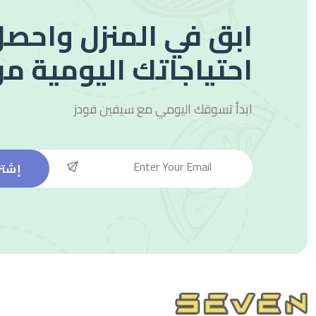
ابق في المنزل واحصل
احتياجاتك اليومية من
ابدأ تسوقك اليومي مع
سيفين فودز
إشتر