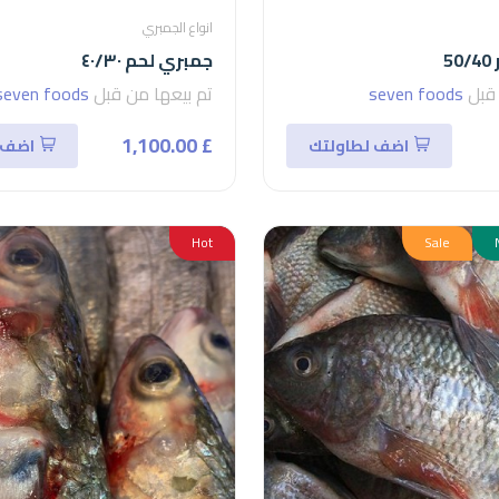
انواع الجمبري
5
جمبري لحم ٤٠/٣٠
 قبل
seven foods
تم بيعها من قبل
seven foods
£ 1,100.00
اضف لطاولتك
اضف 
Hot
Sale