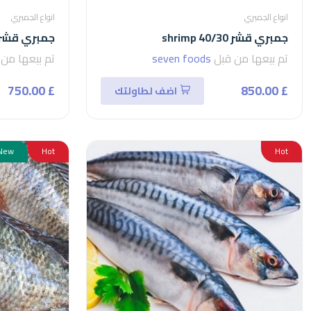
انواع الجمبري
انواع الجمبري
جمبري قشر 40/30 shrimp
جمبري قشر 0/40
تم بيعها من قبل
seven foods
تم بيعها من
£ 750.00
£ 850.00
اضف لطاولتك
New
Hot
Hot