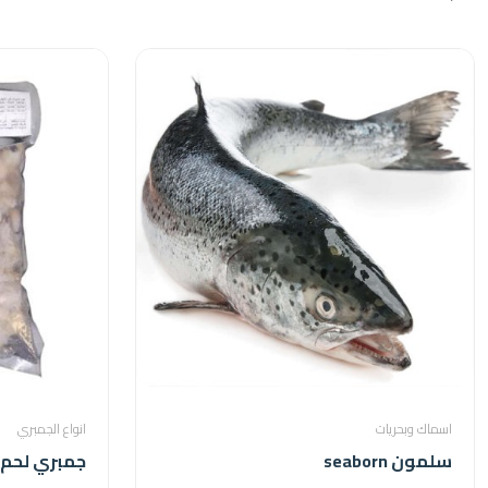
اسماك وبحريات
انواع الجمبري
سلمون seaborn
جمبري لحم 90/70