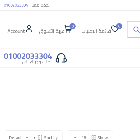
تحدث معنا :
01002033304
0
0
قائمة الامنيات
عربة التسوق
Account
01002033304
اطلب وجبتك الان
Default
Sort by:
18
Show: