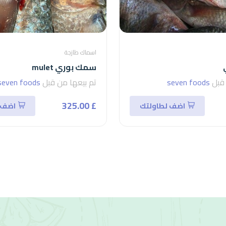
اسماك طازجة
سمك بوري mulet
 قبل
seven foods
تم بيعها من قبل
seven foods
£ 325.00
اضف لطاولتك
اضف 