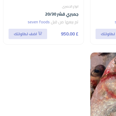
انواع الجمبري
جمبري قشر 20/30
تم بيعها من قبل
seven foods
£ 950.00
لطاولتك
اضف لطاولتك