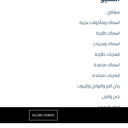
سوشي
اسماك ومأكولات بحرية
اسماك طازجة
اسماك وبحريات
قشريات طازجة
اسماك مجمدة
قشريات مجمدة
ركن الارز والتوابل والزيوت
جبن والبان
انواع الجمبري
ALLOW COOKIES