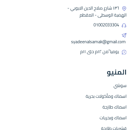
١٣٦ شارع صلاح الدين الايوبي -
الهضبة الوسطى - المقطم
01002033304
syadeenalsamak@gmail.com
يوميا ًمن ١٢م حتى ١١م
المنيو
سوشي
اسماك ومأكولات بحرية
اسماك طازجة
اسماك وبحريات
قشريات طازجة