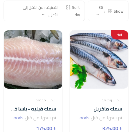
36
Sort
التصنيف: من الأقل إلى
Show:
by:
الأعلى
Hot
اسماك وبحريات
اسماك مجمدة
سمك ماكريل
سمك فيليه - باسا خمسات اعلى تصفية فيتنامي
تم بيعها من قبل
seven foods
تم بيعها من قبل
seven foods
£ 175.00
£ 325.00