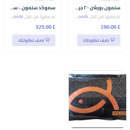
سلمون بورشن ٢٠٠ جرامsalmon
سموكد سلمون - سلمون مدخن 200 جرام
تم بيعها من قبل
seven foods
تم بيعها من قبل
seven foods
£ 325.00
£ 290.00
اضف لطاولتك
اضف لطاولتك