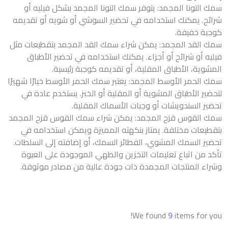
سمك التونا المجمد: يتوفر سمك التونا المجمد بشكل فيليه أو
شرائح. يمكنك استخدامه في تحضير السوشي أو شويه أو تقديمه
كوجبة خفيفة.
سمك القد المجمد: يمكن شراء سمك القد المجمد بتقطيعات مثل
فيليه أو شرائح أو أجزاء. يمكنك استخدامه في تحضير الأطباق
المشوية، الأطباق المقلية، أو تقديمه كوجبة رئيسية.
سمك الحمر الأوسط المجمد: يعتبر سمك الحمر الأوسط خيارًا شهيرًا
لتحضير الأطباق المشوية أو المقلية أو الخبز. يستخدم عادة في
تحضير السندويشات أو وجبات الأسماك المقلية.
سمك القوس قزح المجمد: يمكن شراء سمك القوس قزح المجمد
بتقطيعات مختلفة. يمتاز بنكهته المميزة ويمكن استخدامه في
تحضير السمك المشوي، الفطائر السمك، أو إضافته إلى السلطات.
تأكد من اتباع تعليمات التخزين والطهي الموجودة على العبوة
وشراء المنتجات المجمدة ذات جودة عالية من مصادر موثوقة.
We found
9
items for you!