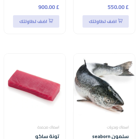
£ 900.00
£ 550.00
اضف لطاولتك
اضف لطاولتك
اسماك وبحريات
اسماك مجمدة
سلمون seaborn
تونة ساكو