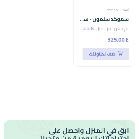
اسماك مجمدة
سموكد سلمون - سلمون مدخن 200 جرام smoked salmon
تم بيعها من قبل
seven foods
£ 325.00
اضف لطاولتك
ابق في المنزل واحصل على
احتياجاتك اليومية من متجرنا.